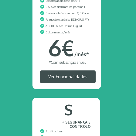
Exportação do ficheiro SAF-T
Envio de documentos por
email
Emissão de Faturas com QR Code
Faturação eletrónica EDI (CIUS-PT)
ATCUD & Assinatura Digital
5 documentos/mês
6€
/mês*
*Com subscrição anual
Ver Funcionalidades
S
+ SEGURANÇA E
CONTROLO
3 utilizadores