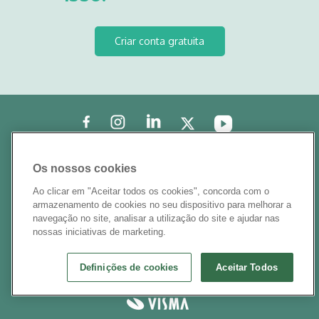
Criar conta gratuita
© 2010-2024
InvoiceXpress
Certificado pela Autoridade Tributária
Os nossos cookies
N.º 192
Ao clicar em "Aceitar todos os cookies", concorda com o
Todos os direitos reservados
armazenamento de cookies no seu dispositivo para melhorar a
Política de Privacidade.
navegação no site, analisar a utilização do site e ajudar nas
Termos e Condições
nossas iniciativas de marketing.
Definições de cookies
Aceitar Todos
O InvoiceXpress faz parte do
Grupo
Visma