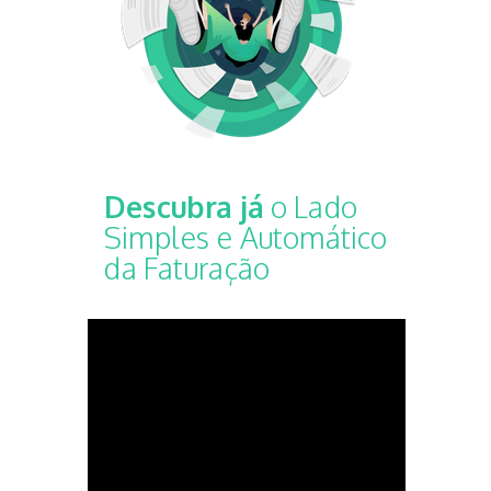
Descubra já
o Lado
Simples e Automático
da Faturação