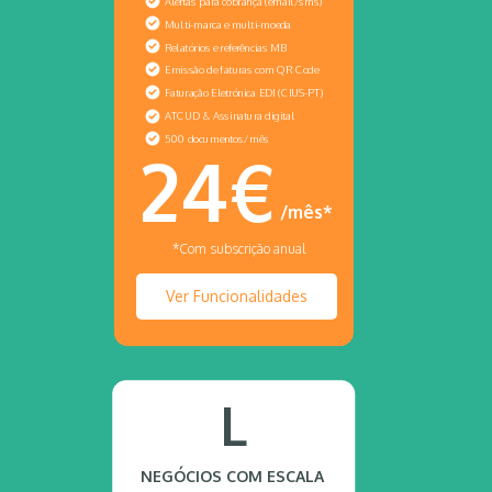
Alertas para cobrança (email/sms)
Multi-marca e multi-moeda
Relatórios e referências MB
Emissão de faturas com QR Code
Faturação Eletrónica EDI (CIUS-PT)
ATCUD & Assinatura digital
500 documentos/mês
24€
/mês*
*Com subscrição anual
Ver Funcionalidades
L
NEGÓCIOS COM ESCALA