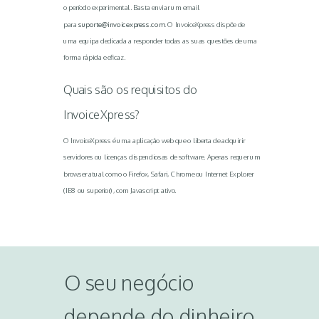
o período experimental. Basta enviar um email
para
suporte@invoicexpress.com.
O InvoiceXpress dispõe de
uma equipa dedicada a responder todas as suas questões de uma
forma rápida e eficaz.
Quais são os requisitos do
InvoiceXpress?
O InvoiceXpress é uma aplicação web que o liberta de adquirir
servidores ou licenças dispendiosas de software. Apenas requer um
browser atual como o Firefox, Safari, Chrome ou Internet Explorer
(IE8 ou superior), com Javascript ativo.
O seu negócio
depende do dinheiro