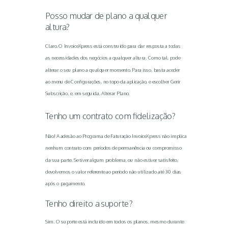
Posso mudar de plano a qualquer
altura?
Claro. O InvoiceXpress está construído para dar resposta a todas
as necessidades dos negócios a qualquer altura. Como tal, pode
alterar o seu plano a qualquer momento. Para isso, basta aceder
ao menu de Configurações, no topo da aplicação, e escolher Gerir
Subscrição, e, em seguida, Alterar Plano.
Tenho um contrato com fidelização?
Não! A adesão ao Programa de Faturação InvoiceXpress não implica
nenhum contrato com períodos de permanência ou compromisso
da sua parte. Se tiver algum problema, ou não estiver satisfeito,
devolvemos o valor referente ao período não utilizado até 30 dias
após o pagamento.
Tenho direito a suporte?
Sim. O suporte está incluído em todos os planos, mesmo durante