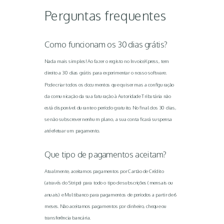
Perguntas frequentes
Como funcionam os 30 dias grátis?
Nada mais simples! Ao fazer o registo no InvoiceXpress, tem
direito a 30 dias grátis para experimentar o nosso software.
Pode criar todos os documentos que quiser mas a configuração
da comunicação da sua faturação à Autoridade Tributária não
está disponível durante o período gratuito. No final dos 30 dias,
se não subscrever nenhum plano, a sua conta ficará suspensa
até efetuar um pagamento.
Que tipo de pagamentos aceitam?
Atualmente, aceitamos pagamentos por Cartão de Crédito
(através do Stripe) para todo o tipo de subscrições (mensais ou
anuais) e Multibanco para pagamentos de períodos a partir de 6
meses. Não aceitamos pagamentos por dinheiro, cheque ou
transferência bancária.