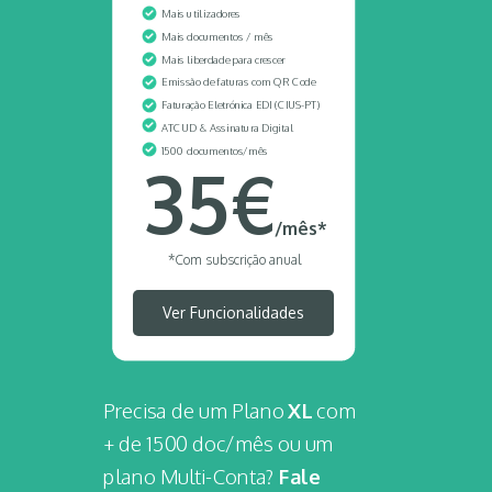
Mais utilizadores
Mais documentos / mês
Mais liberdade para crescer
Emissão de faturas com QR Code
Faturação Eletrónica
EDI (CIUS-PT)
ATCUD & Assinatura Digital
1500
documentos/mês
35€
/mês*
*Com subscrição anual
Ver Funcionalidades
Precisa de um Plano
XL
com
+ de 1500 doc/mês ou um
plano Multi-Conta?
Fale