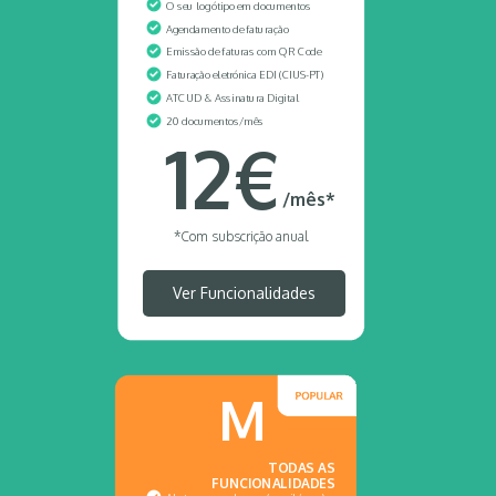
O seu logótipo em documentos
Agendamento de faturação
Emissão de faturas com QR Code
Faturação eletrónica
EDI (CIUS-PT)
ATCUD & Assinatura Digital
20
documentos/mês
12€
/mês*
*Com subscrição anual
Ver Funcionalidades
M
TODAS AS
FUNCIONALIDADES